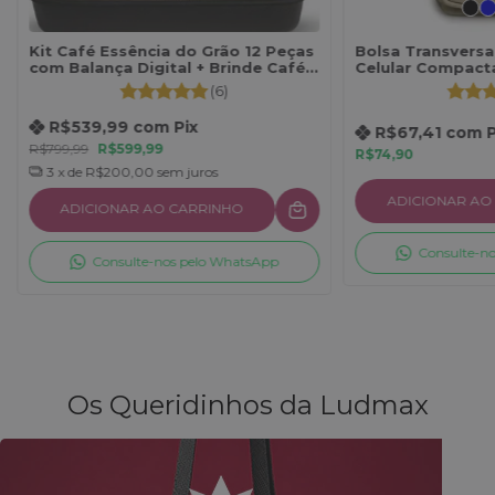
Kit Café Essência do Grão 12 Peças
Bolsa Transversa
com Balança Digital + Brinde Café
Celular Compacta
Especial
Cheia de Estilo 
(6)
R$539,99
com
Pix
R$67,41
com
P
R$799,99
R$599,99
R$74,90
3
x de
R$200,00
sem juros
ADICIONAR AO
ADICIONAR AO CARRINHO
Consulte-n
Consulte-nos pelo WhatsApp
Os Queridinhos da Ludmax