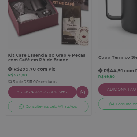
Kit Café Essência do Grão 4 Peças
Copo Térmico Sl
com Café em Pó de Brinde
R$299,70
com
Pix
R$44,91
com
R$333,00
R$49,90
3
x de
R$111,00
sem juros
ADICIONAR AO
ADICIONAR AO CARRINHO
Consulte-n
Consulte-nos pelo WhatsApp