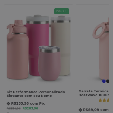
15
%
OFF
Garrafa Térmica P
Kit Performance Personalizado
HeatWave 1000ml
Elegante com seu Nome
R$255,56
com
Pix
R$334,96
R$283,96
R$89,09
com
P