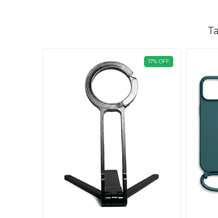
Ta
17
%
OFF