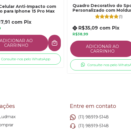
Quadro Decorativo do Spo
Celular Anti-Impacto com
Personalizado com Moldur
o para Iphone 15 Pro Max
Vidro
(1)
17,91
com
Pix
R$35,09
com
Pix
0
R$38,99
ADICIONAR AO
CARRINHO
ADICIONAR AO
CARRINHO
Consulte-nos pelo WhatsApp
Consulte-nos pelo Whats
mações
Entre em contato
 Ludmax
(11) 98919-5148
omprar
(11) 98919-5148