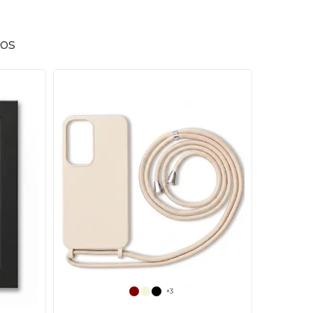
tos
+3