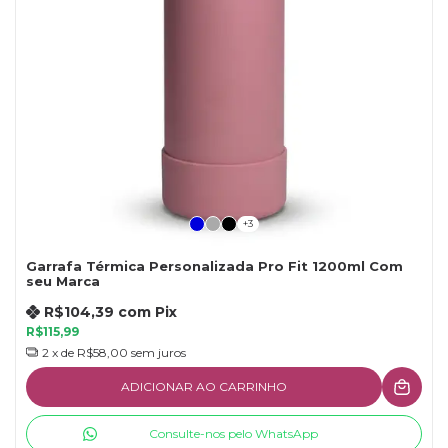
+3
Garrafa Térmica Personalizada Pro Fit 1200ml Com
seu Marca
R$104,39
com
Pix
R$115,99
2
x de
R$58,00
sem juros
ADICIONAR AO CARRINHO
Consulte-nos pelo WhatsApp