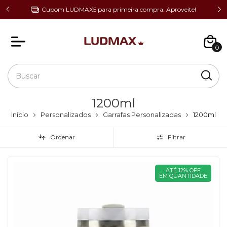
 de R$
Cupom LUDMAX5 para primeira compra. Aproveite!
0
1200ml
Início
Personalizados
Garrafas Personalizadas
1200ml
Ordenar
Filtrar
ATÉ 12% OFF
EM QUANTIDADE