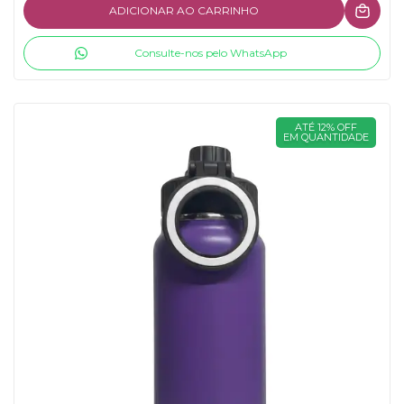
ADICIONAR AO CARRINHO
Consulte-nos pelo WhatsApp
ATÉ 12% OFF
EM QUANTIDADE