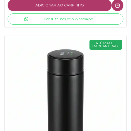
ADICIONAR AO CARRINHO
Consulte-nos pelo WhatsApp
ATÉ 12% OFF
EM QUANTIDADE