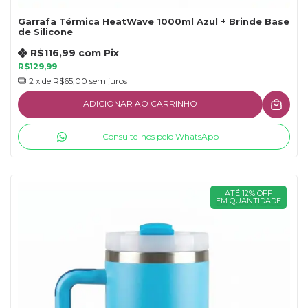
Garrafa Térmica HeatWave 1000ml Azul + Brinde Base
de Silicone
R$116,99
com
Pix
R$129,99
2
x de
R$65,00
sem juros
ADICIONAR AO CARRINHO
Consulte-nos pelo WhatsApp
ATÉ 12% OFF
EM QUANTIDADE