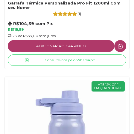
Garrafa Térmica Personalizada Pro Fit 1200ml Com
seu Nome
(1)
R$104,39
com
Pix
R$115,99
2
x de
R$58,00
sem juros
ADICIONAR AO CARRINHO
Consulte-nos pelo WhatsApp
ATÉ 12% OFF
EM QUANTIDADE