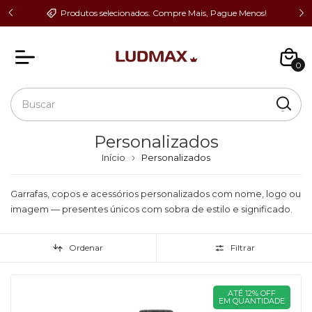
Co
eite!
Produtos selecionados. Compre Mais, Pague Menos!
0
Personalizados
Início
Personalizados
Garrafas, copos e acessórios personalizados com nome, logo ou
imagem — presentes únicos com sobra de estilo e significado.
Ordenar
Filtrar
ATÉ 12% OFF
EM QUANTIDADE