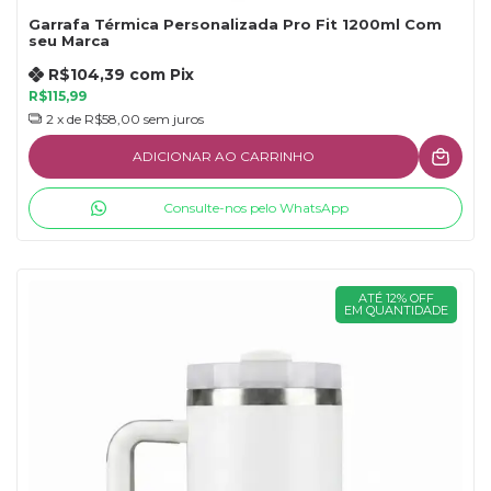
Garrafa Térmica Personalizada Pro Fit 1200ml Com
seu Marca
R$104,39
com
Pix
R$115,99
2
x de
R$58,00
sem juros
ADICIONAR AO CARRINHO
Consulte-nos pelo WhatsApp
ATÉ 12% OFF
EM QUANTIDADE