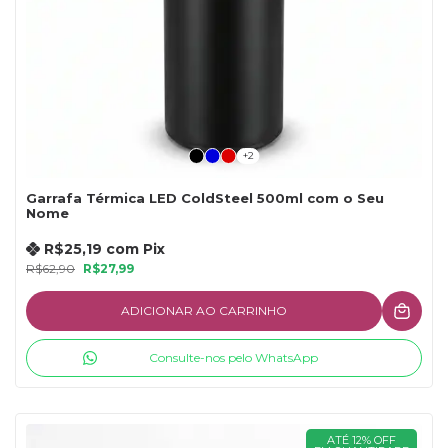
+2
Garrafa Térmica LED ColdSteel 500ml com o Seu
Nome
R$25,19
com
Pix
R$62,90
R$27,99
ADICIONAR AO CARRINHO
Consulte-nos pelo WhatsApp
ATÉ 12% OFF