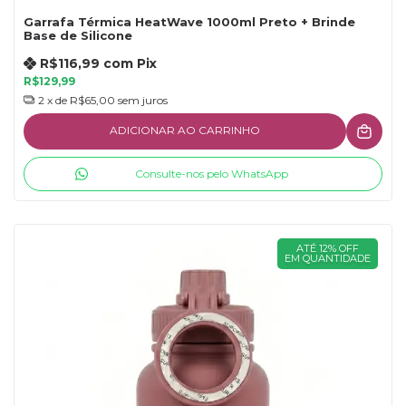
Garrafa Térmica HeatWave 1000ml Preto + Brinde
Base de Silicone
R$116,99
com
Pix
R$129,99
2
x de
R$65,00
sem juros
ADICIONAR AO CARRINHO
Consulte-nos pelo WhatsApp
ATÉ 12% OFF
EM QUANTIDADE