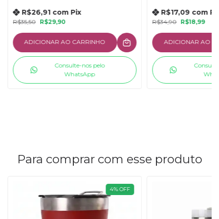
Térmico Por Horas
Resistente
R$26,91
com
Pix
R$17,09
com
Pi
R$35,50
R$29,90
R$34,90
R$18,99
ADICIONAR AO CARRINHO
ADICIONAR AO C
Consulte-nos pelo
Consulte
WhatsApp
What
Para comprar com esse produto
4
%
OFF