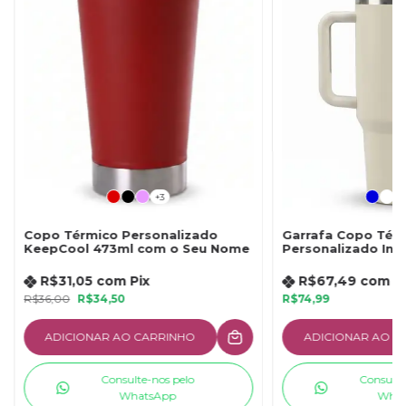
+3
Copo Térmico Personalizado
Garrafa Copo Tér
KeepCool 473ml com o Seu Nome
Personalizado In
Acrílico e Canudo
1200ml com Seu 
R$31,05
com
Pix
R$67,49
com
P
R$36,00
R$34,50
R$74,99
ADICIONAR AO CARRINHO
ADICIONAR AO C
Consulte-nos pelo
Consulte
WhatsApp
What