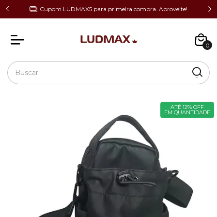
 de R$
Cupom LUDMAX5 para primeira compra. Aproveite!
0
ATÉ 12% OFF
EM QUANTIDADE