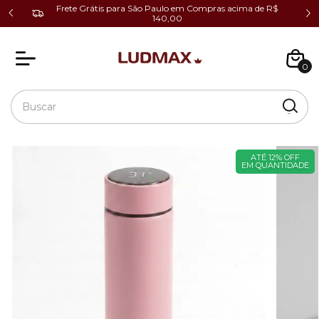
cio ao
Frete Grátis para São Paulo em Compras acima de R$
140,00
0
ATÉ 12% OFF
EM QUANTIDADE