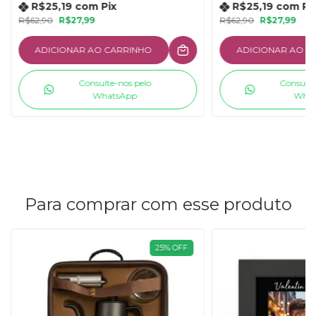
R$25,19
com
Pix
R$25,19
com
Pi
R$62,90
R$27,99
R$62,90
R$27,99
ADICIONAR AO CARRINHO
ADICIONAR AO C
Consulte-nos pelo
Consulte
WhatsApp
What
Para comprar com esse produto
25
%
OFF