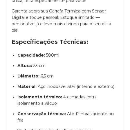
única, feita especialmente para você!
Garanta agora sua Garrafa Térmica com Sensor
Digital e toque pessoal. Estoque limitado —
personalize já e leve mais carinho para o seu dia a
dia!
Especificações Técnicas:
Capacidade:
500ml
Altura:
23 cm
Diâmetro:
6,5 cm
Material:
Aço inoxidável 304 (interno e externo)
Isolamento térmico:
4 camadas com
isolamento a vácuo
Conservação térmica:
Até 12 horas quente ou
fria