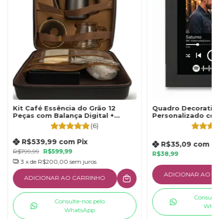
Kit Café Essência do Grão 12
Quadro Decorativo
Peças com Balança Digital +
Personalizado co
Brinde Café Especial
Vidro
(6)
R$539,99
com
Pix
R$35,09
com
Pi
R$799,99
R$599,99
R$38,99
3
x de
R$200,00
sem juros
ADICIONAR AO C
ADICIONAR AO CARRINHO
Consulte
Consulte-nos pelo
What
WhatsApp