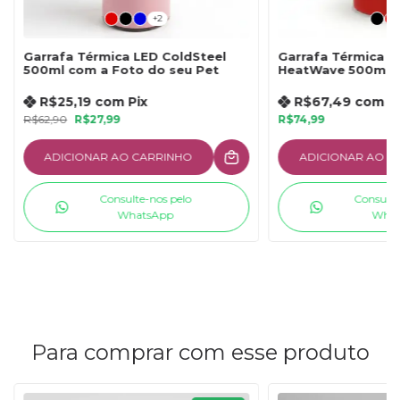
+2
Garrafa Térmica LED ColdSteel
Garrafa Térmica P
500ml com a Foto do seu Pet
HeatWave 500ml c
Seu Pet
R$25,19
com
Pix
R$67,49
com
P
R$62,90
R$27,99
R$74,99
ADICIONAR AO CARRINHO
ADICIONAR AO C
Consulte-nos pelo
Consulte
WhatsApp
What
Para comprar com esse produto