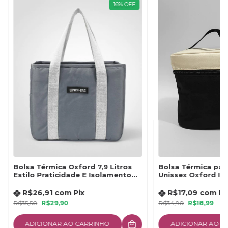
16
%
OFF
Bolsa Térmica Oxford 7,9 Litros
Bolsa Térmica par
Estilo Praticidade E Isolamento
Unissex Oxford I
Térmico Por Horas
Resistente
R$26,91
com
Pix
R$17,09
com
Pi
R$35,50
R$29,90
R$34,90
R$18,99
ADICIONAR AO CARRINHO
ADICIONAR AO C