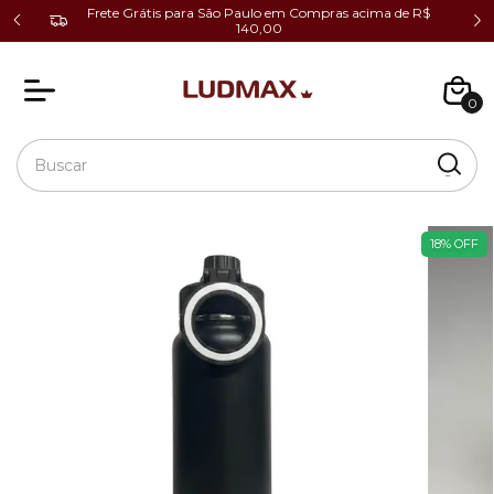
cio ao
Frete Grátis para São Paulo em Compras acima de R$
140,00
0
18
%
OFF