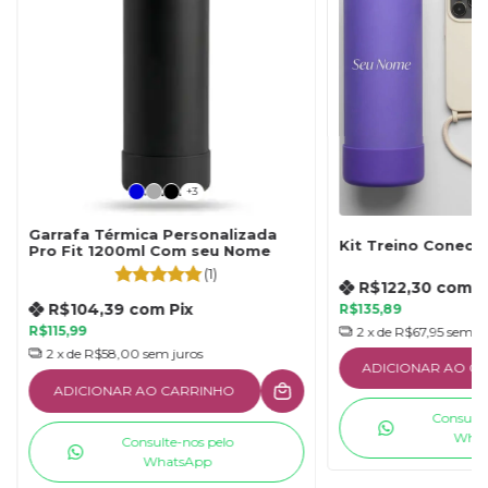
+3
Garrafa Térmica Personalizada
Kit Treino Conect
Pro Fit 1200ml Com seu Nome
(1)
R$122,30
com
P
R$104,39
com
Pix
R$135,89
R$115,99
2
x de
R$67,95
sem ju
2
x de
R$58,00
sem juros
ADICIONAR AO C
ADICIONAR AO CARRINHO
Consulte
What
Consulte-nos pelo
WhatsApp