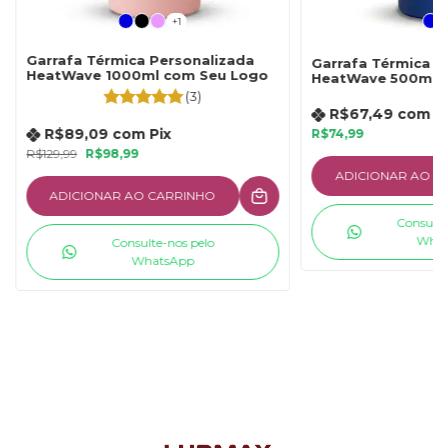
+1
Garrafa Térmica Personalizada
Garrafa Térmica P
HeatWave 1000ml com Seu Logo
HeatWave 500ml 
(3)
R$67,49
com
P
R$89,09
com
Pix
R$74,99
R$129,99
R$98,99
ADICIONAR AO C
ADICIONAR AO CARRINHO
Consulte
What
Consulte-nos pelo
WhatsApp