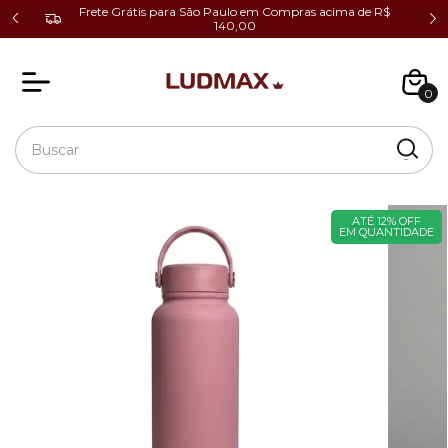
cio ao
Frete Grátis para São Paulo em Compras acima de R$
140,00
0
ATÉ 12% OFF
EM QUANTIDADE