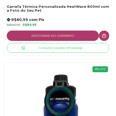
Garrafa Térmica Personalizada HeatWave 800ml com
a Foto do Seu Pet
R$80,99
com
Pix
R$109,99
R$89,99
ADICIONAR AO CARRINHO
Consulte-nos pelo WhatsApp
18
%
OFF