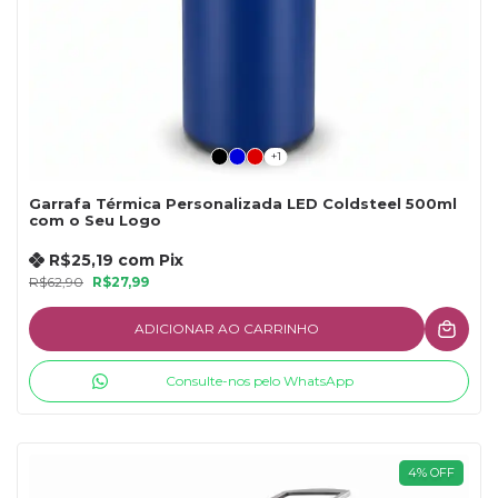
+1
Garrafa Térmica Personalizada LED Coldsteel 500ml
com o Seu Logo
R$25,19
com
Pix
R$62,90
R$27,99
ADICIONAR AO CARRINHO
Consulte-nos pelo WhatsApp
4
%
OFF