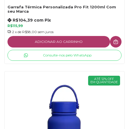
Garrafa Térmica Personalizada Pro Fit 1200ml Com
seu Marca
R$104,39
com
Pix
R$115,99
2
x de
R$58,00
sem juros
ADICIONAR AO CARRINHO
Consulte-nos pelo WhatsApp
ATÉ 12% OFF
EM QUANTIDADE