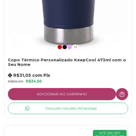
+3
Copo Térmico Personalizado KeepCool 473ml com o
Seu Nome
R$31,05
com
Pix
R$36,00
R$34,50
ADICIONAR AO CARRINHO
Consulte-nos pelo WhatsApp
ATÉ 12% OFF