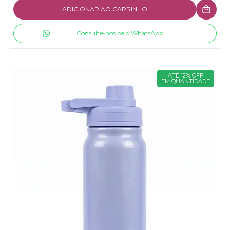
ADICIONAR AO CARRINHO
Consulte-nos pelo WhatsApp
ATÉ 12% OFF
EM QUANTIDADE