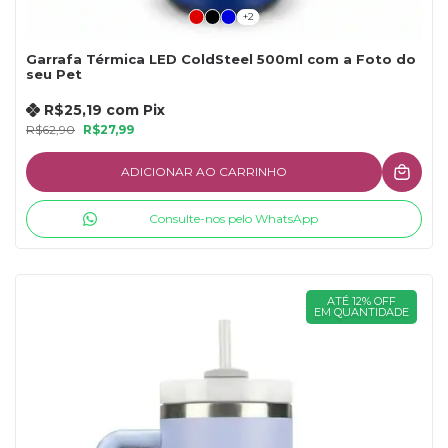
+2
Garrafa Térmica LED ColdSteel 500ml com a Foto do
seu Pet
R$25,19
com
Pix
R$62,90
R$27,99
ADICIONAR AO CARRINHO
Consulte-nos pelo WhatsApp
ATÉ 12% OFF
EM QUANTIDADE