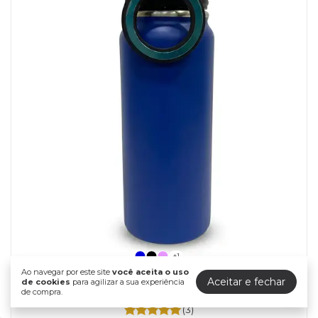
+1
Ao navegar por este site
você aceita o uso
Aceitar e fechar
de cookies
para agilizar a sua experiência
Garrafa Térmica Personalizada HeatWave 1000ml
de compra.
com Seu Logo
(3)