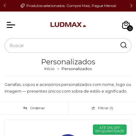
Co
eite!
Produtos selecionados. Compre Mais, Pague Menos!
0
Personalizados
Início
Personalizados
Garrafas, copos e acessórios personalizados com nome, logo ou
imagem — presentes únicos com sobra de estilo e significado.
Ordenar
Filtrar (
1
)
ATÉ 12% OFF
EM QUANTIDADE