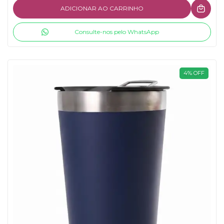
ADICIONAR AO CARRINHO
Consulte-nos pelo WhatsApp
4
%
OFF