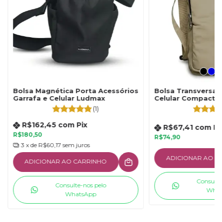
Bolsa Magnética Porta Acessórios
Bolsa Transversal 
Garrafa e Celular Ludmax
Celular Compacta 
Cheia de Estilo L
(1)
R$162,45
com
Pix
R$67,41
com
Pi
R$180,50
R$74,90
3
x de
R$60,17
sem juros
ADICIONAR AO C
ADICIONAR AO CARRINHO
Consulte
Consulte-nos pelo
What
WhatsApp