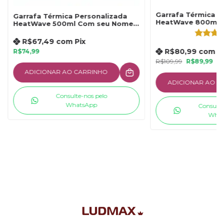
Garrafa Térmica P
Garrafa Térmica Personalizada
HeatWave 800ml 
HeatWave 500ml Com seu Nome
Verde
R$67,49
com
Pix
R$80,99
com
P
R$74,99
R$109,99
R$89,99
ADICIONAR AO CARRINHO
ADICIONAR AO C
Consulte-nos pelo
WhatsApp
Consulte
What