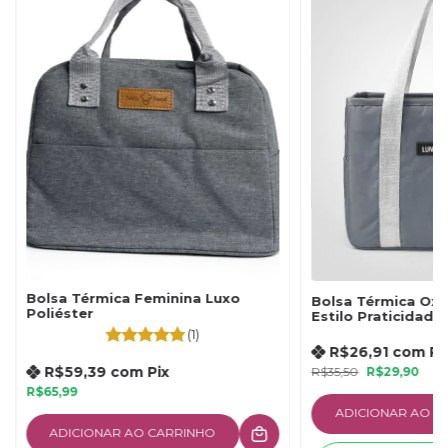
Bolsa Térmica Feminina Luxo
Bolsa Térmica Oxfo
Poliéster
Estilo Praticidade
Térmico Por Horas
(1)
R$26,91
com
Pi
R$59,39
com
Pix
R$35,50
R$29,90
R$65,99
ADICIONAR AO C
ADICIONAR AO CARRINHO