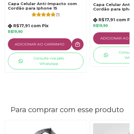
Capa Celular Anti-Impacto com
Capa Celular Anti
Cordão para Iphone 15
Cordão para Iphon
(1)
R$17,91
com
Pix
R$17,91
com
Pix
R$19,90
R$19,90
ADICIONAR AO C
ADICIONAR AO CARRINHO
Consulte
What
Consulte-nos pelo
WhatsApp
Para comprar com esse produto