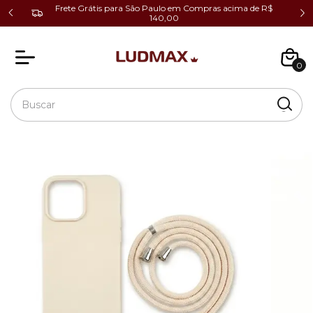
cio ao
Frete Grátis para São Paulo em Compras acima de R$
140,00
0